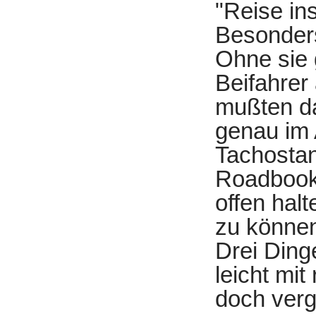
"Reise in
Besonders
Ohne sie g
Beifahrer
mußten d
genau im 
Tachostan
Roadbook
offen hal
zu können
Drei Ding
leicht mit
doch verg