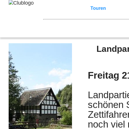
Home
Z3 Treffen
Touren
Terminka
Mitgliederbereich
2026
2025
2024
2023
2022
2021
2007
2006
2005
2004
2003
2002
Landpar
Freitag 2
Landparti
schönen S
Zettifahre
noch viel