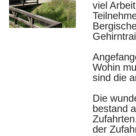
viel Arbe
Teilnehme
Bergische
Gehirntra
Angefange
Wohin mu
sind die 
Die wunde
bestand a
Zufahrten
der Zufah