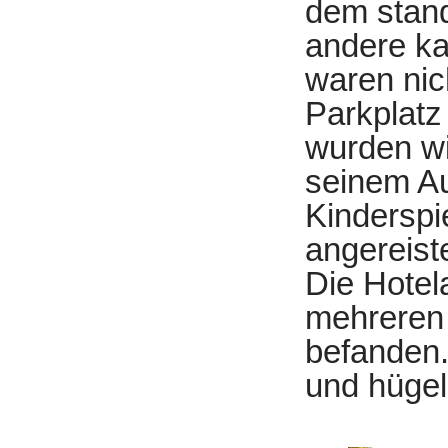
dem stand
andere ka
waren ni
Parkplat
wurden wir
seinem Au
Kinderspi
angereist
Die Hotel
mehreren 
befanden
und hügel