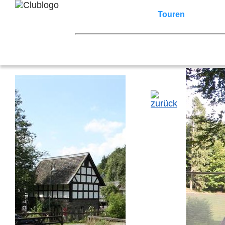
Home
Z3 Treffen
Touren
Terminka
Mitgliederbereich
2026
2025
2024
2023
2022
2021
2007
2006
2005
2004
2003
2002