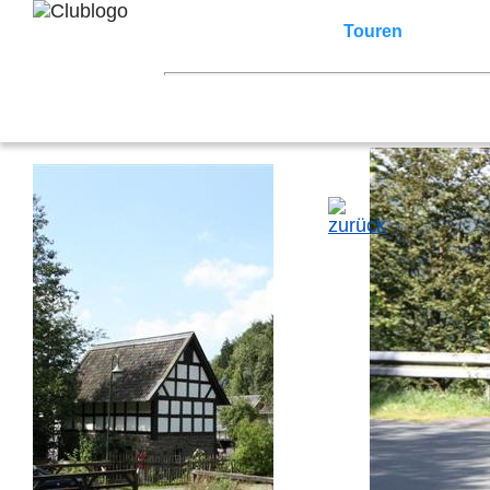
Home
Z3 Treffen
Touren
Terminka
Mitgliederbereich
2026
2025
2024
2023
2022
2021
2007
2006
2005
2004
2003
2002