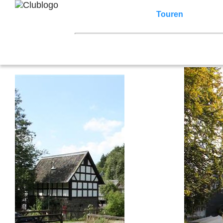
Home
Z3 Treffen
Touren
Terminka
Mitgliederbereich
2026
2025
2024
2023
2022
2021
2007
2006
2005
2004
2003
2002