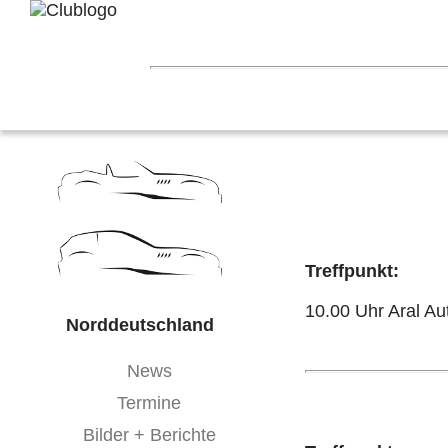
Home
Z3 Treffen
Touren
Terminka
Mitgliederbereich
Nord-West
Berlin
Ostwestfalen-Li
Hessen
Franken
Saar-Mosel
Bade
Treffpunkt:
10.00 Uhr Aral A
Norddeutschland
News
Termine
Bilder + Berichte